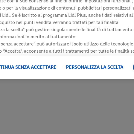
ate con il Suo consenso al fine di offrirle impostazioni funzionali,
 o per la visualizzazione di contenuti pubblicitari personalizzati a
i Lidl. Se è iscritto al programma Lidl Plus, anche i dati relativi a
isto nei punti vendita verranno trattati per tali finalità.
za la scelta” può gestire singolarmente le finalità di trattamento 
informazioni in merito al trattamento.
senza accettare” può autorizzare il solo utilizzo delle tecnologi
 “Accetta”, acconsente a tutti i trattamenti per tutte le finalità s
i, comprese quelle relative al periodo di conservazione dei dati e 
prestato in qualsiasi momento con effetto per il futuro, sono dis
TINUA SENZA ACCETTARE
PERSONALIZZA LA SCELTA
rivacy
.
Le nostre informazioni legali sono consultabili qui.