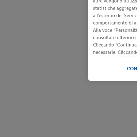
altre vengono utilizz
statistiche aggregate
all’esterno dei Serviz
comportamento di acqu
Alla voce “Personaliz
consultare ulteriori 
Cliccando “Continua 
necessarie. Cliccando
Ulteriori informazion
revocare il consenso 
CON
nostra
informativa p