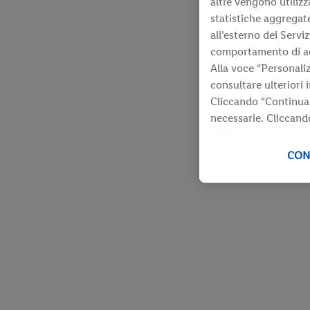
altre vengono utilizz
statistiche aggregate
all’esterno dei Serviz
comportamento di acqu
Alla voce “Personaliz
consultare ulteriori 
Cliccando “Continua 
necessarie. Cliccando
Ulteriori informazion
revocare il consenso 
CON
nostra
informativa p