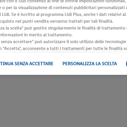
ate con il Suo consenso al fine di offrirle impostazioni funzionali,
 o per la visualizzazione di contenuti pubblicitari personalizzati a
i Lidl. Se è iscritto al programma Lidl Plus, anche i dati relativi a
isto nei punti vendita verranno trattati per tali finalità.
za la scelta” può gestire singolarmente le finalità di trattamento 
informazioni in merito al trattamento.
senza accettare” può autorizzare il solo utilizzo delle tecnologi
 “Accetta”, acconsente a tutti i trattamenti per tutte le finalità s
i, comprese quelle relative al periodo di conservazione dei dati e 
prestato in qualsiasi momento con effetto per il futuro, sono dis
TINUA SENZA ACCETTARE
PERSONALIZZA LA SCELTA
rivacy
.
Le nostre informazioni legali sono consultabili qui.